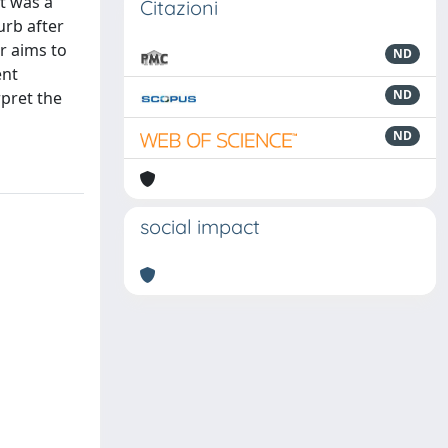
it was a
Citazioni
urb after
er aims to
ND
ent
ND
rpret the
ND
social impact