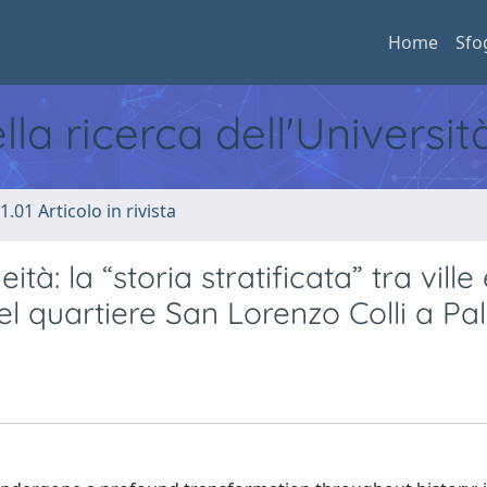
Home
Sfo
ella ricerca dell'Universi
1.01 Articolo in rivista
à: la “storia stratificata” tra ville 
del quartiere San Lorenzo Colli a P