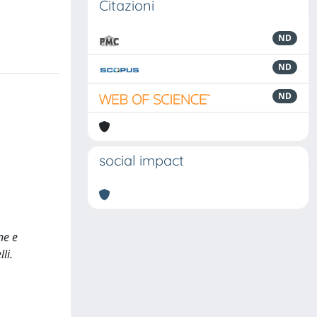
Citazioni
ND
ND
ND
social impact
ne e
li.