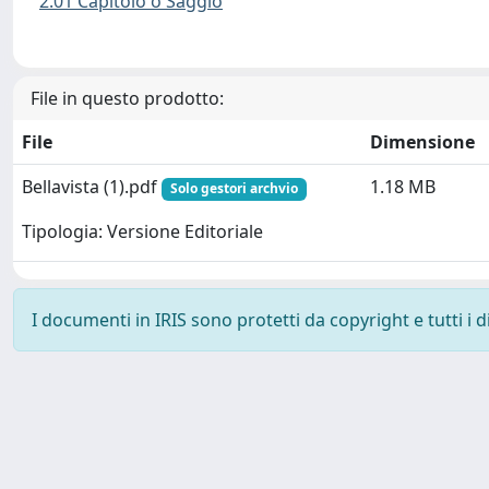
2.01 Capitolo o Saggio
File in questo prodotto:
File
Dimensione
Bellavista (1).pdf
1.18 MB
Solo gestori archvio
Tipologia: Versione Editoriale
I documenti in IRIS sono protetti da copyright e tutti i di
Powered by
IRIS
-
about IRIS
-
Utilizzo dei cookie