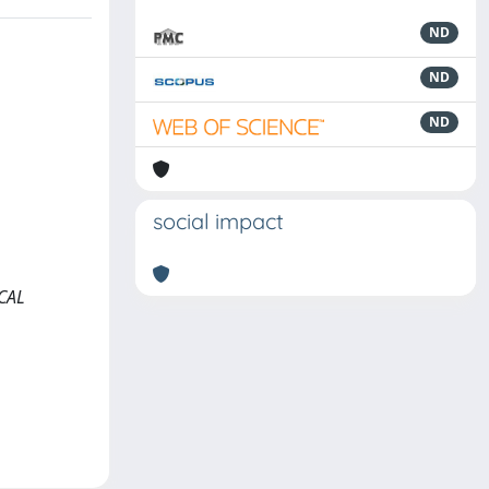
ND
ND
ND
social impact
CAL