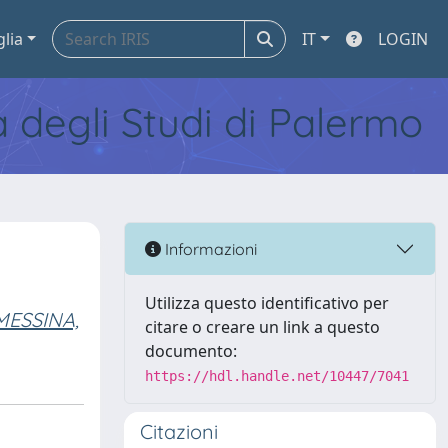
glia
IT
LOGIN
tà degli Studi di Palermo
Informazioni
Utilizza questo identificativo per
MESSINA,
citare o creare un link a questo
documento:
https://hdl.handle.net/10447/7041
Citazioni