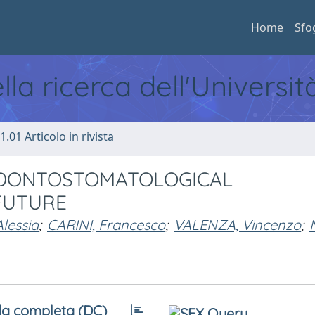
Home
Sfo
ella ricerca dell'Universi
1.01 Articolo in rivista
 ODONTOSTOMATOLOGICAL
 FUTURE
lessia
;
CARINI, Francesco
;
VALENZA, Vincenzo
;
a completa (DC)