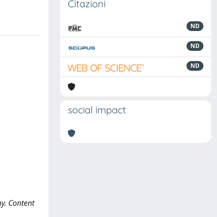
Citazioni
ND
ND
ND
social impact
hy. Content