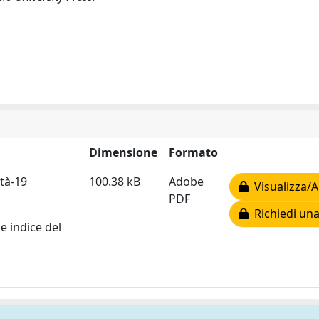
Dimensione
Formato
à-19
100.38 kB
Adobe
Visualizza/A
PDF
Richiedi una
e indice del