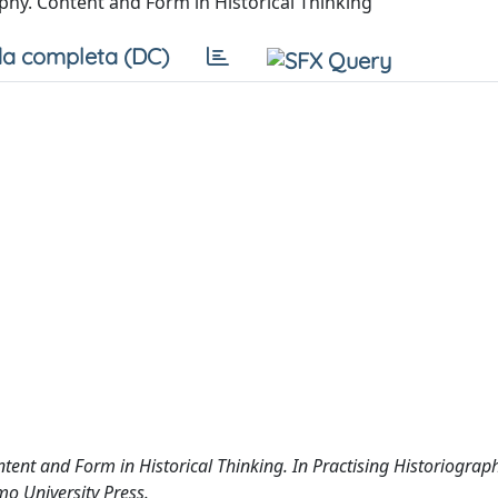
phy. Content and Form in Historical Thinking
a completa (DC)
ontent and Form in Historical Thinking. In Practising Historiograp
mo University Press.