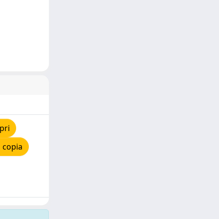
pri
 copia