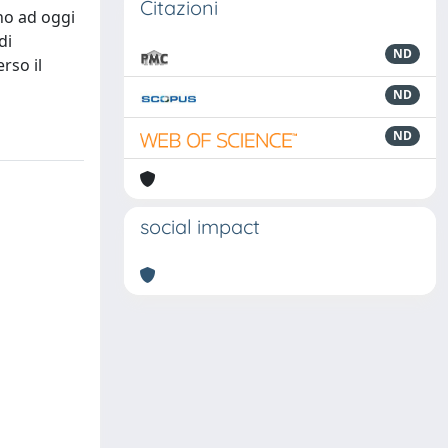
Citazioni
ino ad oggi
di
ND
rso il
ND
ND
social impact