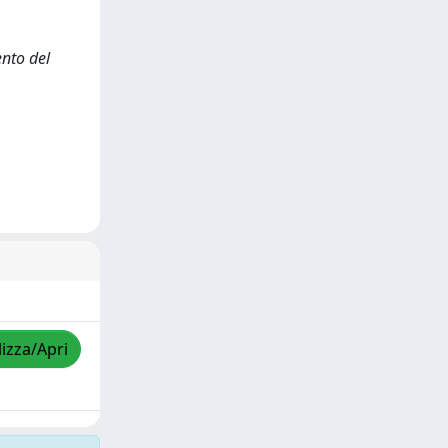
ento del
lizza/Apri