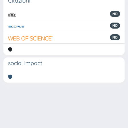
Citazioni
ND
ND
ND
social impact