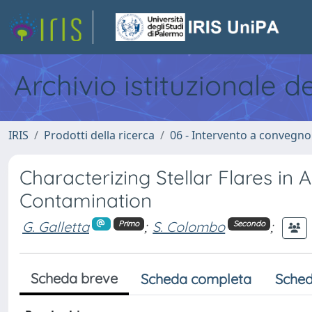
Archivio istituzionale d
IRIS
Prodotti della ricerca
06 - Intervento a convegn
Characterizing Stellar Flares in A
Contamination
G. Galletta
;
S. Colombo
;
Primo
Secondo
Scheda breve
Scheda completa
Sched