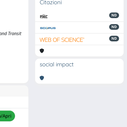
Citazioni
ND
ND
 and Transit
ND
social impact
a/Apri