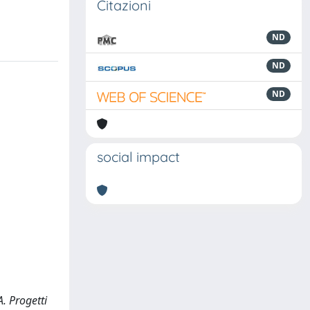
Citazioni
ND
ND
ND
social impact
. Progetti