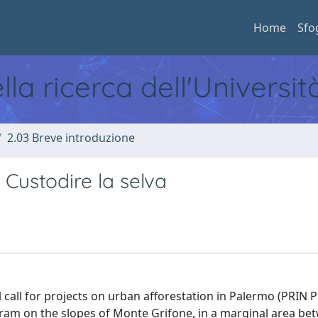
Home
Sfo
ella ricerca dell'Universi
2.03 Breve introduzione
 Custodire la selva
l call for projects on urban afforestation in Palermo (PRIN
gram on the slopes of Monte Grifone, in a marginal area be