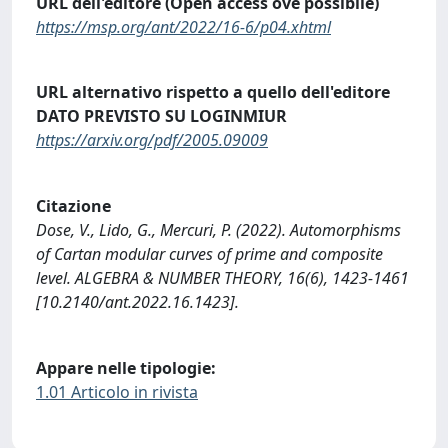
URL dell'editore (Open access ove possibile)
https://msp.org/ant/2022/16-6/p04.xhtml
URL alternativo rispetto a quello dell'editore
DATO PREVISTO SU LOGINMIUR
https://arxiv.org/pdf/2005.09009
Citazione
Dose, V., Lido, G., Mercuri, P. (2022). Automorphisms
of Cartan modular curves of prime and composite
level. ALGEBRA & NUMBER THEORY, 16(6), 1423-1461
[10.2140/ant.2022.16.1423].
Appare nelle tipologie:
1.01 Articolo in rivista