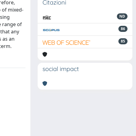
Citazioni
refore,
 of mixed-
Using
ND
e range of
86
 that any
s as an
85
term.
social impact