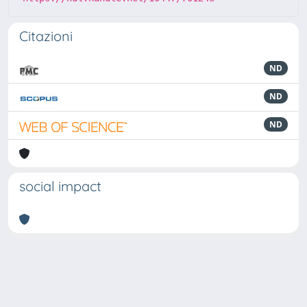
Citazioni
ND
ND
ND
social impact