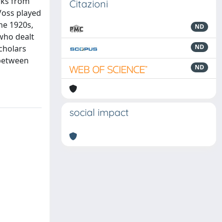
rks from
Citazioni
 Voss played
he 1920s,
ND
 who dealt
ND
scholars
 between
ND
social impact