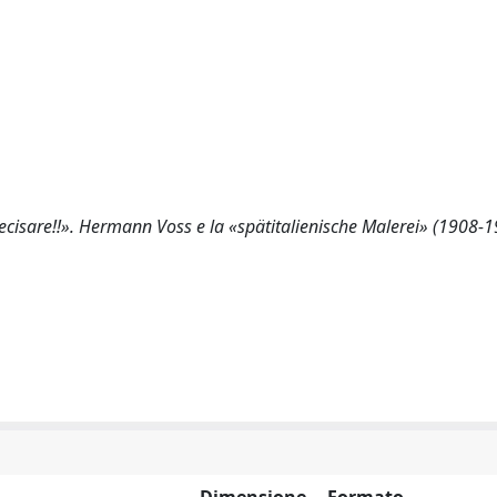
ecisare!!». Hermann Voss e la «spätitalienische Malerei» (1908-1
Dimensione
Formato