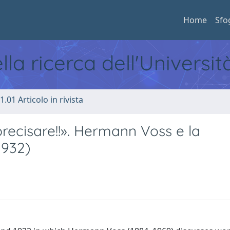
Home
Sfo
ella ricerca dell'Universi
1.01 Articolo in rivista
recisare!!». Hermann Voss e la
1932)