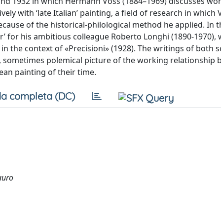
and 1932 in which Hermann Voss (1884–1969) discusses wo
ely with ‘late Italian’ painting, a field of research in which
cause of the historical-philological method he applied. In t
r’ for his ambitious colleague Roberto Longhi (1890-1970),
 in the context of «Precisioni» (1928). The writings of both 
ly, sometimes polemical picture of the working relationship
an painting of their time.
a completa (DC)
auro