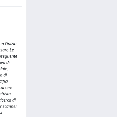
 l’inizio
ssaro.Le
onseguente
ivo di
dale,
o di
ifici
 carcere
attista
ricerca di
er scanner
si