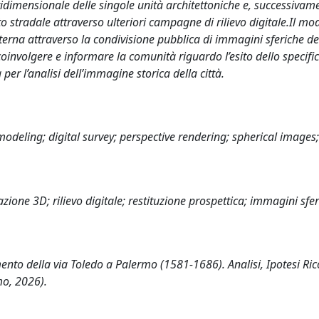
 tridimensionale delle singole unità architettoniche e, successivam
to stradale attraverso ulteriori campagne di rilievo digitale.Il mo
sterna attraverso la condivisione pubblica di immagini sferiche del
 coinvolgere e informare la comunità riguardo l’esito dello specific
er l’analisi dell’immagine storica della città.
modeling; digital survey; perspective rendering; spherical images;
ione 3D; rilievo digitale; restituzione prospettica; immagini sfer
ento della via Toledo a Palermo (1581-1686). Analisi, Ipotesi Rico
mo, 2026).