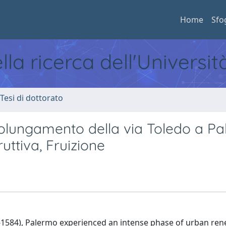
Home
Sfo
ella ricerca dell'Universi
 Tesi di dottorato
prolungamento della via Toledo a P
ruttiva, Fruizione
-1584), Palermo experienced an intense phase of urban ren