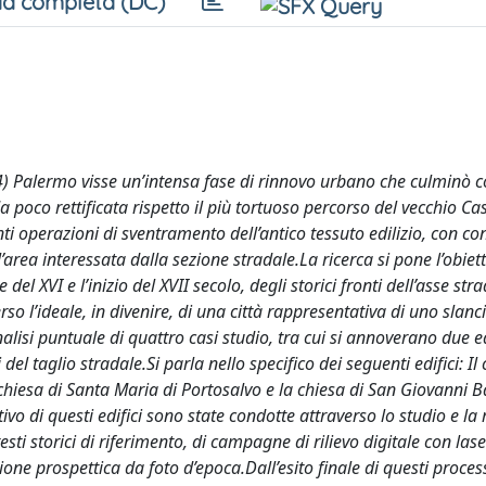
a completa (DC)
 Palermo visse un’intensa fase di rinnovo urbano che culminò con
a poco rettificata rispetto il più tortuoso percorso del vecchio Ca
i operazioni di sventramento dell’antico tessuto edilizio, con c
ll’area interessata dalla sezione stradale.La ricerca si pone l’obiett
el XVI e l’inizio del XVII secolo, degli storici fronti dell’asse stra
o l’ideale, in divenire, di una città rappresentativa di uno slanci
lisi puntuale di quattro casi studio, tra cui si annoverano due ed
del taglio stradale.Si parla nello specifico dei seguenti edifici: Il
chiesa di Santa Maria di Portosalvo e la chiesa di San Giovanni B
ivo di questi edifici sono state condotte attraverso lo studio e la 
esti storici di riferimento, di campagne di rilievo digitale con las
one prospettica da foto d’epoca.Dall’esito finale di questi proces