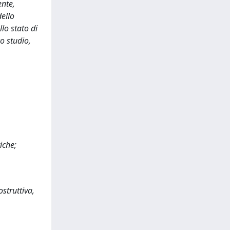
ente,
dello
lo stato di
o studio,
iche;
struttiva,