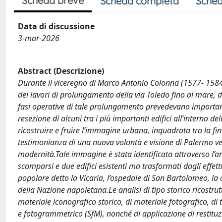
Scheda breve
Scheda completa
Sched
Data di discussione
3-mar-2026
Abstract (Descrizione)
Durante il viceregno di Marco Antonio Colonna (1577- 1584)
dei lavori di prolungamento della via Toledo fino al mare, d
fasi operative di tale prolungamento prevedevano important
resezione di alcuni tra i più importanti edifici all’interno de
ricostruire e fruire l’immagine urbana, inquadrata tra la fine d
testimonianza di una nuova volontà e visione di Palermo vers
modernità.Tale immagine è stata identificata attraverso l’ana
scomparsi e due edifici esistenti ma trasformati dagli effetti 
popolare detto la Vicaria, l’ospedale di San Bartolomeo, la 
della Nazione napoletana.Le analisi di tipo storico ricostrutt
materiale iconografico storico, di materiale fotografico, di t
e fotogrammetrico (SfM), nonché di applicazione di restituzi