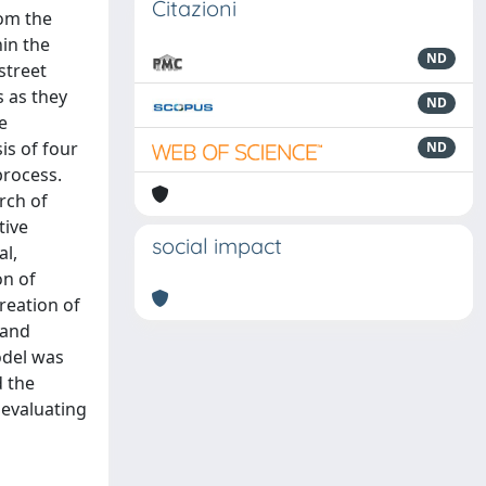
Citazioni
rom the
hin the
ND
street
s as they
ND
e
is of four
ND
process.
rch of
tive
social impact
al,
on of
reation of
 and
odel was
d the
 evaluating