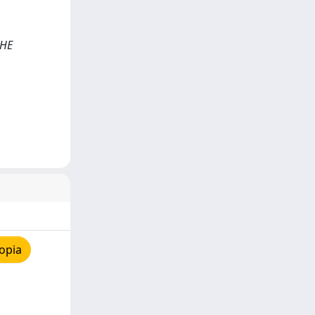
VHE
opia