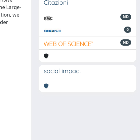
Citazioni
he Large-
tion, we
ND
nder
0
ND
social impact