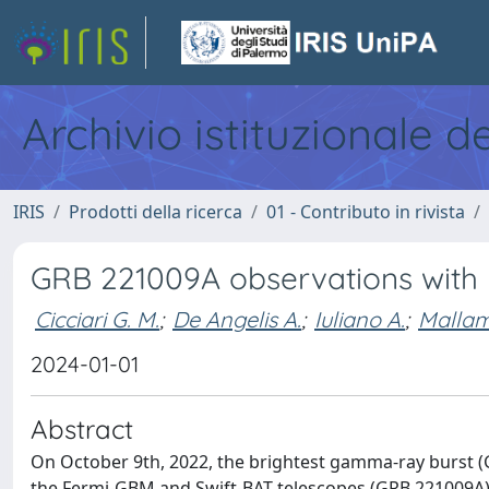
Archivio istituzionale d
IRIS
Prodotti della ricerca
01 - Contributo in rivista
GRB 221009A observations with
Cicciari G. M.
;
De Angelis A.
;
Iuliano A.
;
Mallam
2024-01-01
Abstract
On October 9th, 2022, the brightest gamma-ray burst (GR
the Fermi-GBM and Swift-BAT telescopes (GRB 221009A). 