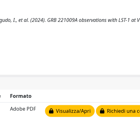
 Agudo, I., et al. (2024). GRB 221009A observations with LST-1 at 
e
Formato
Adobe PDF
Visualizza/Apri
Richiedi una c