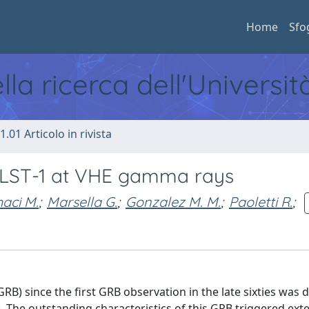
Home
Sfo
ella ricerca dell'Universi
1.01 Articolo in rivista
 LST-1 at VHE gamma rays
aci M.
;
Marsella G.
;
Gonzalez M. M.
;
Paoletti R.
;
B) since the first GRB observation in the late sixties was 
The outstanding characteristics of this GRB triggered ext