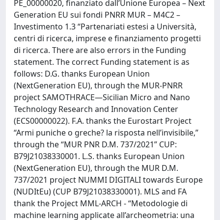
PE_00000020, finanziato dall’Unione Europea – Next
Generation EU sui fondi PNRR MUR – M4C2 –
Investimento 1.3 “Partenariati estesi a Università,
centri di ricerca, imprese e finanziamento progetti
di ricerca. There are also errors in the Funding
statement. The correct Funding statement is as
follows: D.G. thanks European Union
(NextGeneration EU), through the MUR-PNRR
project SAMOTHRACE—Sicilian Micro and Nano
Technology Research and Innovation Center
(ECS00000022). F.A. thanks the Eurostart Project
“Armi puniche o greche? la risposta nell’invisibile,”
through the “MUR PNR D.M. 737/2021” CUP:
B79J21038330001. L.S. thanks European Union
(NextGeneration EU), through the MUR D.M.
737/2021 project NUMMI DIGITALI towards Europe
(NUDItEu) (CUP B79J21038330001). MLS and FA
thank the Project MML-ARCH - “Metodologie di
machine learning applicate all’archeometria: una