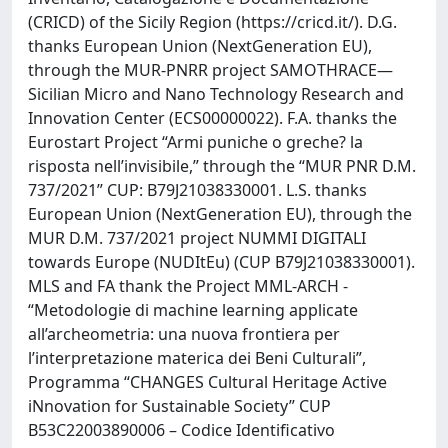
(CRICD) of the Sicily Region (https://cricd.it/). D.G.
thanks European Union (NextGeneration EU),
through the MUR-PNRR project SAMOTHRACE—
Sicilian Micro and Nano Technology Research and
Innovation Center (ECS00000022). F.A. thanks the
Eurostart Project “Armi puniche o greche? la
risposta nell’invisibile,” through the “MUR PNR D.M.
737/2021” CUP: B79J21038330001. L.S. thanks
European Union (NextGeneration EU), through the
MUR D.M. 737/2021 project NUMMI DIGITALI
towards Europe (NUDItEu) (CUP B79J21038330001).
MLS and FA thank the Project MML-ARCH -
“Metodologie di machine learning applicate
all’archeometria: una nuova frontiera per
l’interpretazione materica dei Beni Culturali”,
Programma “CHANGES Cultural Heritage Active
iNnovation for Sustainable Society” CUP
B53C22003890006 – Codice Identificativo