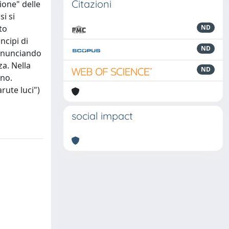
Citazioni
ione" delle
i si
to
ND
ncipi di
ND
denunciando
za. Nella
ND
ano.
rute luci")
social impact