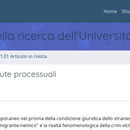
Home
Sfo
ella ricerca dell'Universi
1.01 Articolo in rivista
dute processuali
emporaneo nel prisma della condizione giuridica dello stranie
 "migrante-nemico" e la realtà fenomenologica della crim-vict