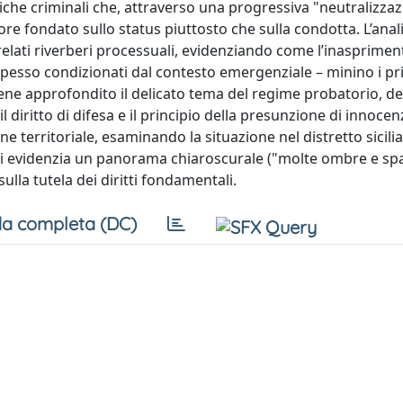
tiche criminali che, attraverso una progressiva "neutralizzaz
e fondato sullo status piuttosto che sulla condotta. L’analis
orrelati riverberi processuali, evidenziando come l’inasprimen
 spesso condizionati dal contesto emergenziale – minino i pri
, viene approfondito il delicato tema del regime probatorio, 
diritto di difesa e il principio della presunzione di innocen
ne territoriale, esaminando la situazione nel distretto sicili
i, si evidenzia un panorama chiaroscurale ("molte ombre e spa
ulla tutela dei diritti fondamentali.
a completa (DC)