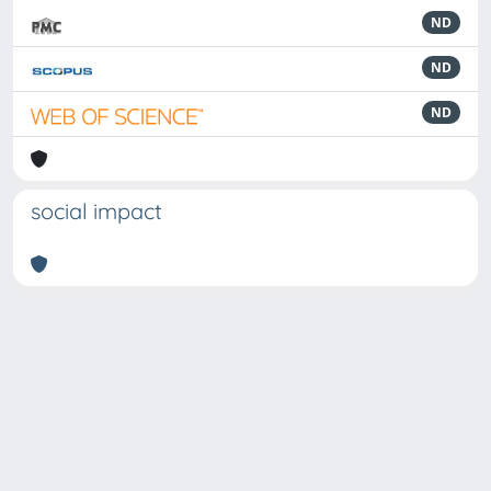
ND
ND
ND
social impact