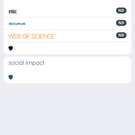
ND
ND
ND
social impact