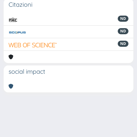
Citazioni
ND
ND
ND
social impact