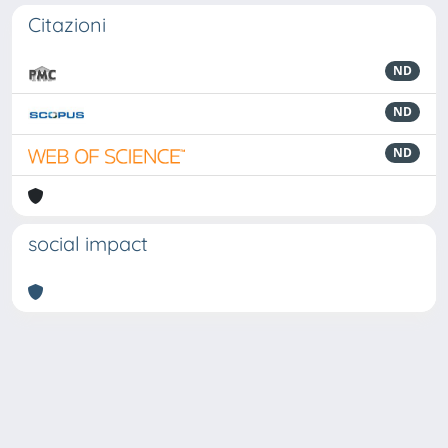
Citazioni
ND
ND
ND
social impact