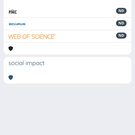
ND
ND
ND
social impact