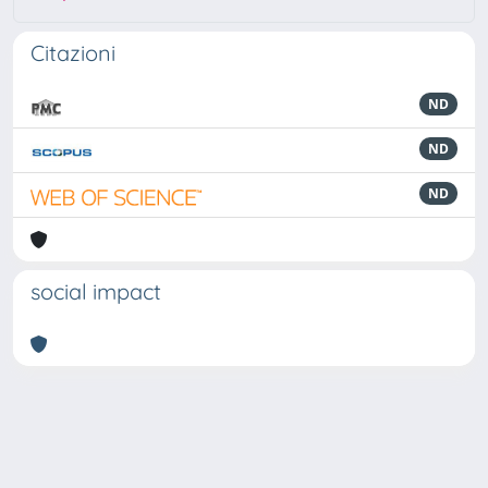
Citazioni
ND
ND
ND
social impact