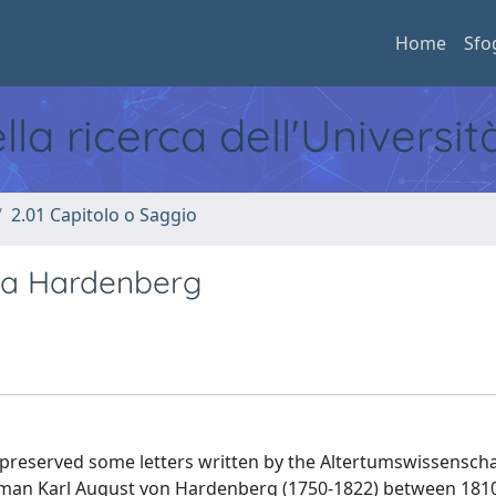
Home
Sfo
ella ricerca dell'Universi
2.01 Capitolo o Saggio
r a Hardenberg
 preserved some letters written by the Altertumswissenscha
sman Karl August von Hardenberg (1750-1822) between 181