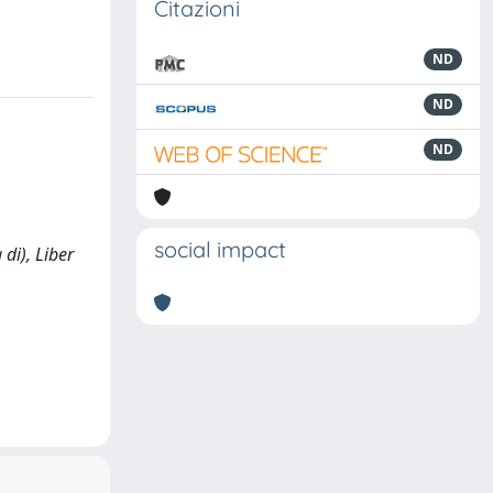
Citazioni
ND
ND
ND
social impact
 di), Liber