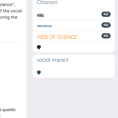
Citazioni
cience",
f the social
ND
oring the
ND
ND
social impact
za quanto
e