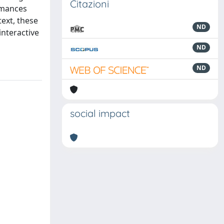
Citazioni
ormances
text, these
ND
nteractive
ND
ND
social impact