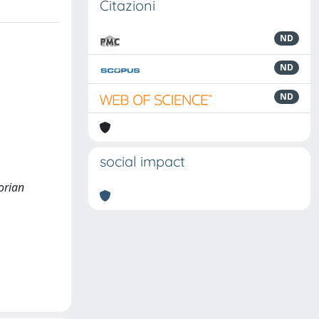
Citazioni
ND
ND
ND
social impact
lorian