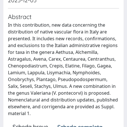
2025-12-05
Abstract
In this contribution, new data concerning the
distribution of native vascular flora in Italy are
presented. It includes new records, confirmations,
and exclusions to the Italian administrative regions
for taxa in the genera Aethusa, Alchemilla,
Astragalus, Avena, Carex, Centaurea, Centranthus,
Chenopodiastrum, Crepis, Elatine, Filago, Gagea,
Lamium, Lappula, Lisymachia, Nymphoides,
Onobrychys, Plantago, Pseudopodospermum,
Salix, Seseli, Stachys, Ulmus. A new combination in
the genus Valeriana (V. pontecorvi) is proposed.
Nomenclatural and distribution updates, published
elsewhere, and corrigenda are provided as Suppl.
material 1.
Scheda breve