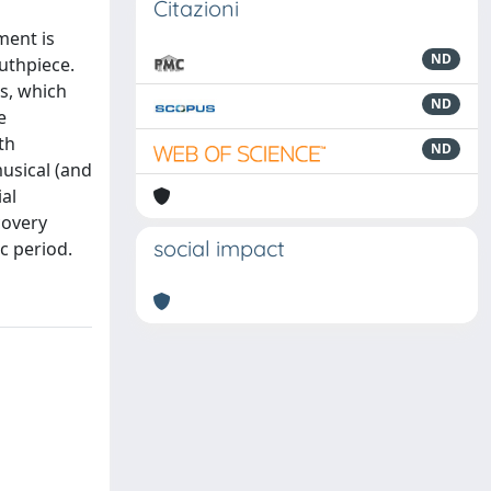
Citazioni
ment is
ND
uthpiece.
ds, which
ND
e
th
ND
musical (and
ial
covery
social impact
c period.