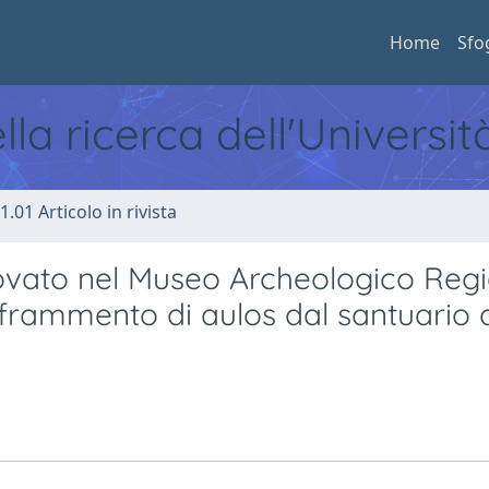
Home
Sfo
ella ricerca dell'Universi
1.01 Articolo in rivista
rovato nel Museo Archeologico Reg
l frammento di aulos dal santuario 