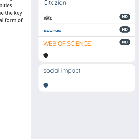
Citazioni
lties
ne the key
ND
al form of
ND
ND
social impact