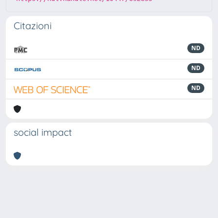
Citazioni
ND
ND
ND
social impact