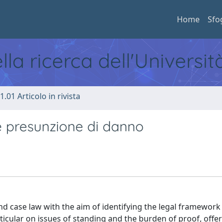
Home
Sfo
ella ricerca dell'Universi
1.01 Articolo in rivista
le e presunzione di danno
d case law with the aim of identifying the legal framewor
rticular on issues of standing and the burden of proof, offer