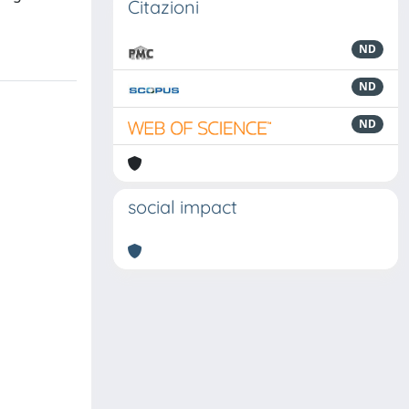
Citazioni
ND
ND
ND
social impact