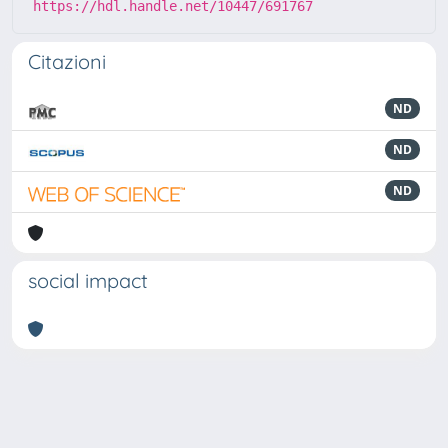
https://hdl.handle.net/10447/691767
Citazioni
ND
ND
ND
social impact