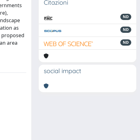
Citazioni
overnments
re),
ND
landscape
ation as
ND
me proposed
ban area
ND
social impact