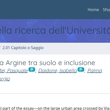
Home
Sfo
ella ricerca dell'Universi
2.01 Capitolo o Saggio
ia Argine tra suolo e inclusione
ei, Pasquale
;
Daidone, Isabella
;
Palma,
orgio
 part of the essay—on the large urban area crossed by Via