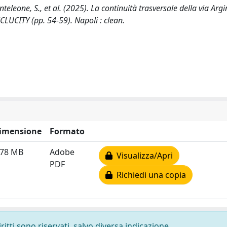
nteleone, S., et al. (2025). La continuità trasversale della via Argi
INCLUCITY (pp. 54-59). Napoli : clean.
imensione
Formato
.78 MB
Adobe
Visualizza/Apri
PDF
Richiedi una copia
ritti sono riservati, salvo diversa indicazione.