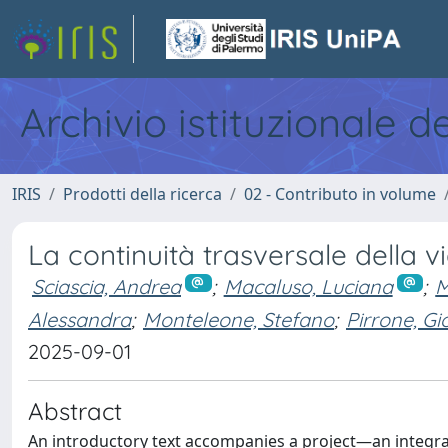
Archivio istituzionale d
IRIS
Prodotti della ricerca
02 - Contributo in volume
La continuità trasversale della v
Sciascia, Andrea
;
Macaluso, Luciana
;
M
Alessandra
;
Monteleone, Stefano
;
Pirrone, Gi
2025-09-01
Abstract
An introductory text accompanies a project—an integral