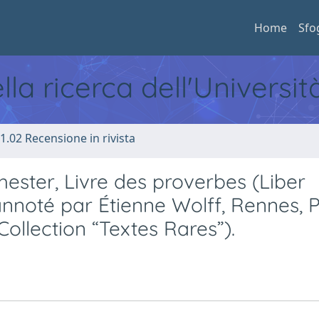
Home
Sfo
ella ricerca dell'Universi
1.02 Recensione in rivista
ester, Livre des proverbes (Liber
 annoté par Étienne Wolff, Rennes, 
ollection “Textes Rares”).