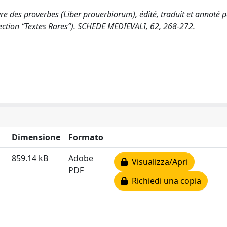
vre des proverbes (Liber prouerbiorum), édité, traduit et annoté 
lection “Textes Rares”). SCHEDE MEDIEVALI, 62, 268-272.
Dimensione
Formato
859.14 kB
Adobe
Visualizza/Apri
PDF
Richiedi una copia