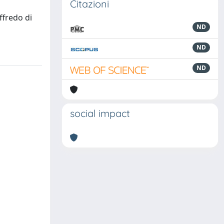
Citazioni
ffredo di
ND
ND
ND
social impact