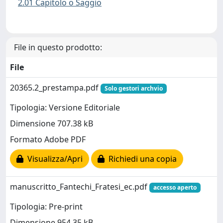
2.01 Capitolo o Saggio
File in questo prodotto:
File
20365.2_prestampa.pdf
Solo gestori archvio
Tipologia: Versione Editoriale
Dimensione 707.38 kB
Formato Adobe PDF
Visualizza/Apri
Richiedi una copia
manuscritto_Fantechi_Fratesi_ec.pdf
accesso aperto
Tipologia: Pre-print
Dimensione 954.35 kB