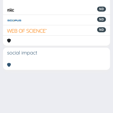
ND
ND
ND
social impact