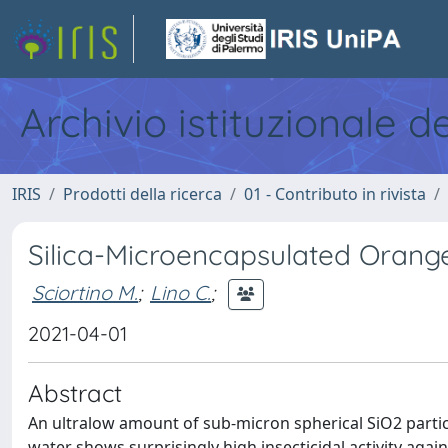
Archivio istituzionale d
IRIS
Prodotti della ricerca
01 - Contributo in rivista
Silica-Microencapsulated Orange 
Sciortino M.
;
Lino C.
;
2021-04-01
Abstract
An ultralow amount of sub-micron spherical SiO2 partic
water shows surprisingly high insecticidal activity agai