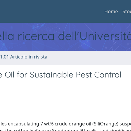
Home
Sfo
ella ricerca dell'Universi
1.01 Articolo in rivista
Oil for Sustainable Pest Control
les encapsulating 7 wt% crude orange oil (SiliOrange) sus
nst the cotton leafworm Spodoptera littoralis, and significa