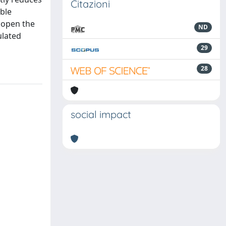
Citazioni
ble
y open the
ND
ulated
29
28
social impact