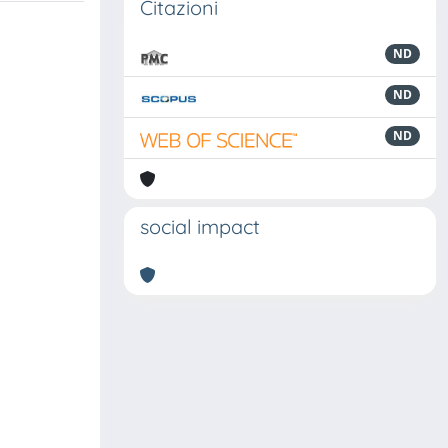
Citazioni
ND
ND
ND
social impact
.