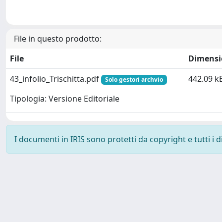
File in questo prodotto:
File
Dimensi
43_infolio_Trischitta.pdf
442.09 k
Solo gestori archvio
Tipologia: Versione Editoriale
I documenti in IRIS sono protetti da copyright e tutti i di
Powered by
IRIS
-
about IRIS
-
Utilizzo dei cookie