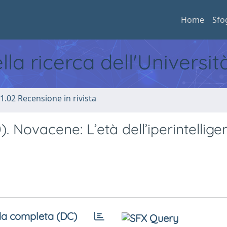
Home
Sfo
ella ricerca dell'Universi
1.02 Recensione in rivista
. Novacene: L’età dell’iperintellige
a completa (DC)