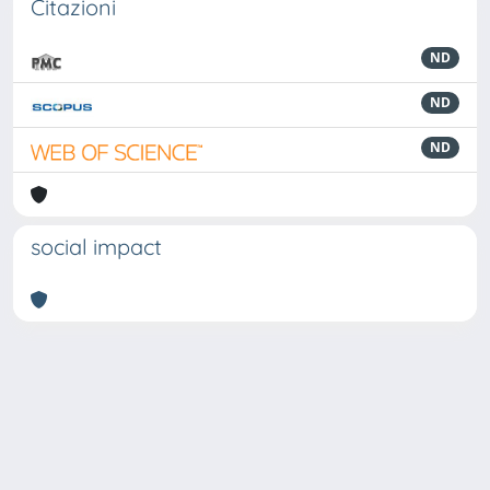
Citazioni
ND
ND
ND
social impact