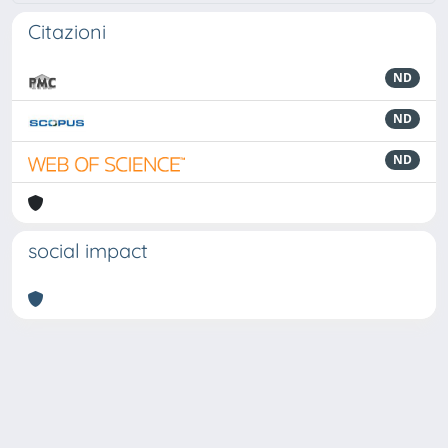
Citazioni
ND
ND
ND
social impact