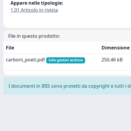
Appare nelle tipologie:
1.01 Articolo in rivista
File in questo prodotto:
File
Dimensione
carboni_poeti.pdf
250.46 kB
Solo gestori archvio
I documenti in IRIS sono protetti da copyright e tutti i di
Powered by
IRIS
-
about IRIS
-
Utilizzo dei cookie