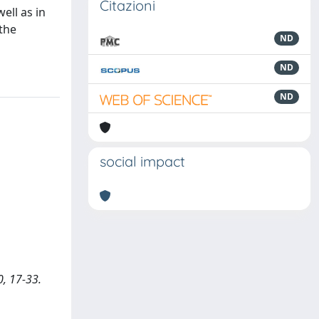
Citazioni
ell as in
 the
ND
ND
ND
social impact
0, 17-33.