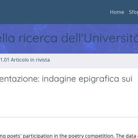
Home
Sfo
ella ricerca dell'Universi
1.01 Articolo in rivista
entazione: indagine epigrafica sui
ing poets' participation in the poetry competition. The data