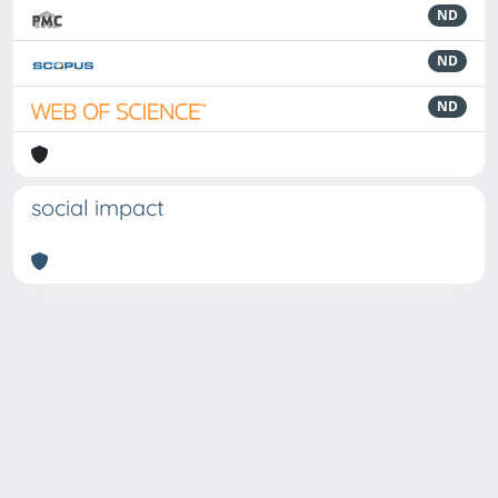
ND
ND
ND
social impact