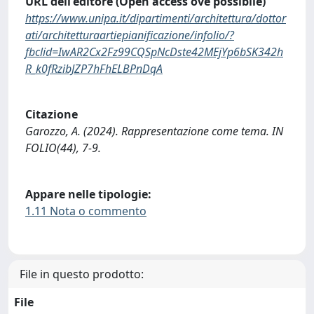
URL dell'editore (Open access ove possibile)
https://www.unipa.it/dipartimenti/architettura/dottor
ati/architetturaartiepianificazione/infolio/?
fbclid=IwAR2Cx2Fz99CQSpNcDste42MEjYp6bSK342h
R_k0fRzibJZP7hFhELBPnDqA
Citazione
Garozzo, A. (2024). Rappresentazione come tema. IN
FOLIO(44), 7-9.
Appare nelle tipologie:
1.11 Nota o commento
File in questo prodotto:
File