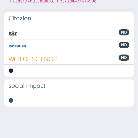
https://hdl.handle.net/10447/676908
Citazioni
ND
ND
ND
social impact