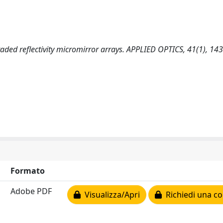
raded reflectivity micromirror arrays. APPLIED OPTICS, 41(1), 14
Formato
Adobe PDF
Visualizza/Apri
Richiedi una co