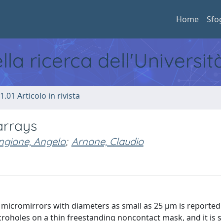
Home
Sfo
ella ricerca dell'Universi
1.01 Articolo in rivista
arrays
gione, Angelo
;
Arnone, Claudio
y micromirrors with diameters as small as 25 μm is reported.
roholes on a thin freestanding noncontact mask, and it is s