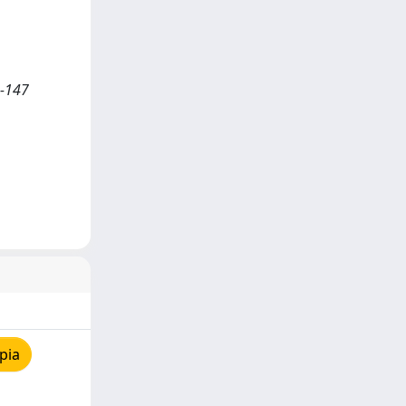
3-147
pia