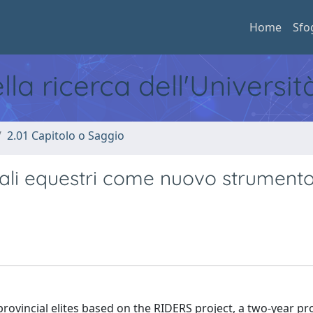
Home
Sfo
ella ricerca dell'Universi
2.01 Capitolo o Saggio
fficiali equestri come nuovo strument
rovincial elites based on the RIDERS project, a two-year pr