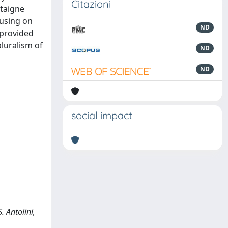
Citazioni
taigne
cusing on
ND
 provided
pluralism of
ND
ND
social impact
. Antolini,