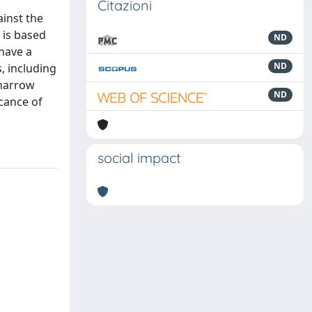
Citazioni
ainst the
 is based
ND
 have a
ND
s, including
 narrow
ND
icance of
social impact