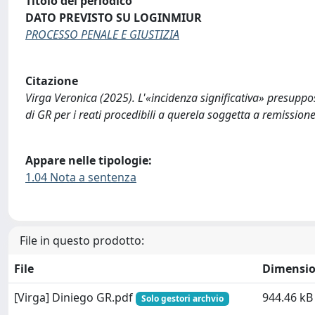
Titolo del periodico
DATO PREVISTO SU LOGINMIUR
PROCESSO PENALE E GIUSTIZIA
Citazione
Virga Veronica (2025). L'«incidenza significativa» presuppo
di GR per i reati procedibili a querela soggetta a remiss
Appare nelle tipologie:
1.04 Nota a sentenza
File in questo prodotto:
File
Dimensi
[Virga] Diniego GR.pdf
944.46 kB
Solo gestori archvio