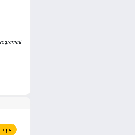
i programmi
 copia