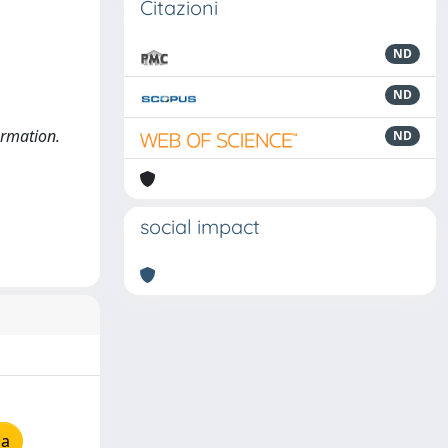
Citazioni
ND
ND
ormation.
ND
social impact
ia