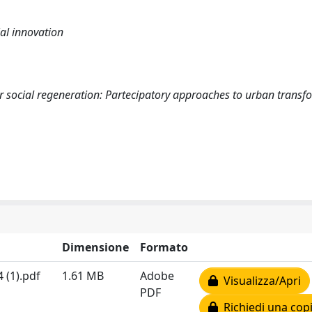
ial innovation
or social regeneration: Partecipatory approaches to urban transf
Dimensione
Formato
(1).pdf
1.61 MB
Adobe
Visualizza/Apri
PDF
Richiedi una cop