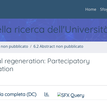
Home
Sfo
ella ricerca dell'Universi
o non pubblicato
6.2 Abstract non pubblicato
al regeneration: Partecipatory
tion
a completa (DC)