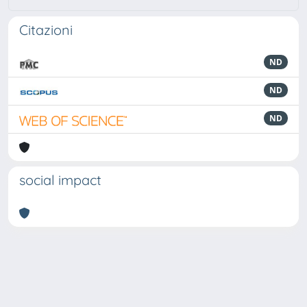
Citazioni
ND
ND
ND
social impact