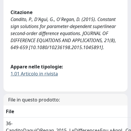
Citazione
Candito, P., D'Aguì, G., O'Regan, D. (2015). Constant
sign solutions for parameter-dependent superlinear
second-order difference equations. JOURNAL OF
DIFFERENCE EQUATIONS AND APPLICATIONS, 21(8),
649-659 [10.1080/10236198.2015.1045891].
Appare nelle tipologie:
1.01 Articolo in rivista
File in questo prodotto:
File
36-
CanditoDaguiORegan_2015_J.+Difference+Equ.+Appl._Con