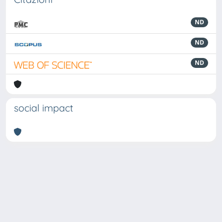
ND
ND
ND
social impact